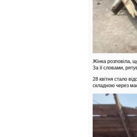
Жінка розповіла, щ
За її словами, рят
28 квітня стало ві
складною через мас