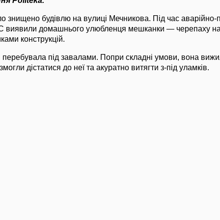
я Politeka.
ло знищено будівлю на вулиці Мечникова. Під час аварійно-
С виявили домашнього улюбленця мешканки — черепаху на і
ками конструкцій.
в перебувала під завалами. Попри складні умови, вона вижи
могли дістатися до неї та акуратно витягти з-під уламків.