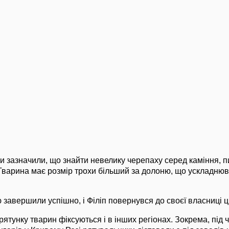
 зазначили, що знайти невелику черепаху серед каміння, пи
Тварина має розмір трохи більший за долоню, що ускладню
 завершили успішно, і Філіп повернувся до своєї власниці ц
ятунку тварин фіксуються і в інших регіонах. Зокрема, під ча