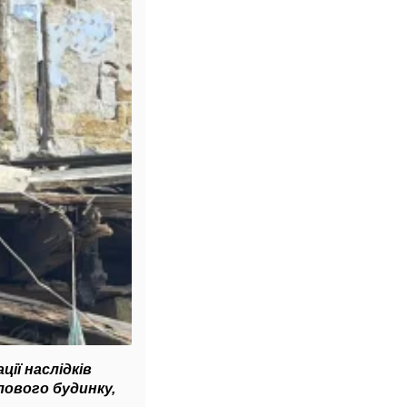
ції наслідків
лового будинку,