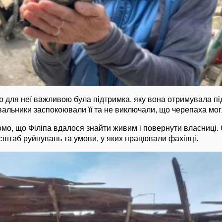
о для неї важливою була підтримка, яку вона отримувала під
увальники заспокоювали її та не виключали, що черепаха мо
домо, що Філіпа вдалося знайти живим і повернути власниці.
штаб руйнувань та умови, у яких працювали фахівці.