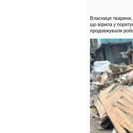
Власниця тварини, 
що вірила у поряту
продовжували робот