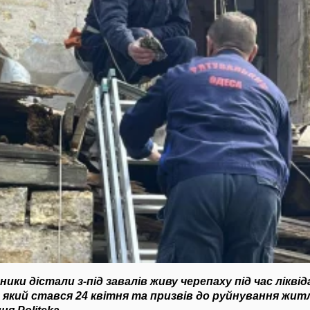
ки дістали з-під завалів живу черепаху під час ліквіда
, який стався 24 квітня та призвів до руйнування жит