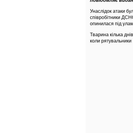
повідомляє виданн
Унаслідок атаки бу
співробітники ДСН
опинилася під улам
Тварина кілька дні
коли рятувальники з