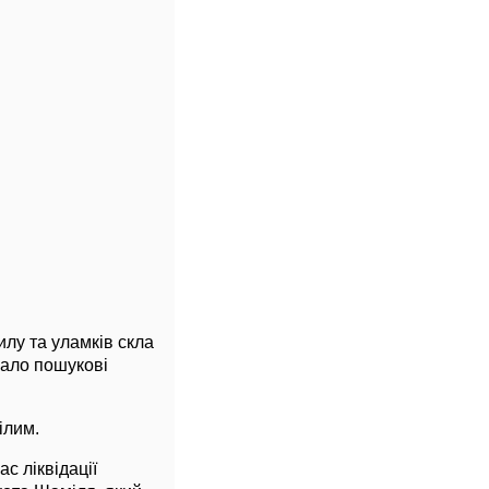
лу та уламків скла
вало пошукові
ілим.
с ліквідації