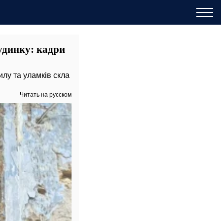
удинку: кадри
лу та уламків скла
Читать на русском