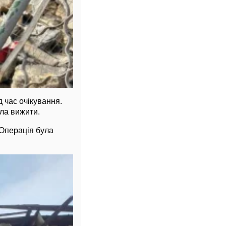
 час очікування.
гла вижити.
 Операція була