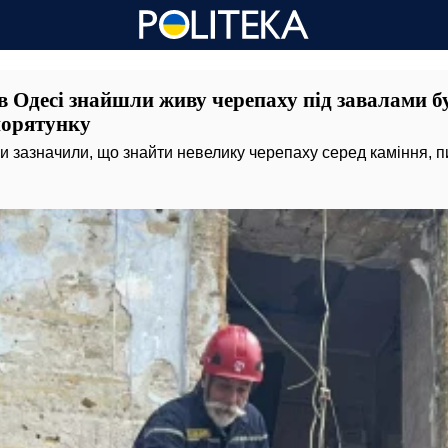
 Одесі знайшли живу черепаху під завалами б
порятунку
 зазначили, що знайти невелику черепаху серед каміння, пи